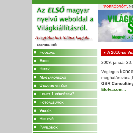
"FORRÓDRÓT":
[+3
Shanghai idő:
Főoldal
A 2010-es Vil
Expo
2009. január 23.
Hírek
konce
Végleges
Magyarország
meghatározása,
GBR Consulting 
Utazzon velünk
Elolvasom...
Lehet 1 kérdésem?
Fotóalbumok
Videók
Hírlevél
Pavilonok