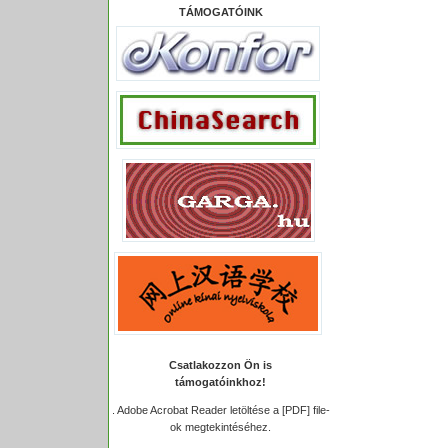
TÁMOGATÓINK
Csatlakozzon Ön is
támogatóinkhoz!
.
Adobe Acrobat Reader letöltése a [PDF] file-
ok megtekintéséhez.