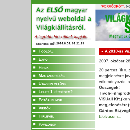
"FORRÓDRÓT":
[+3
Shanghai idő:
Főoldal
A 2010-es Vil
Expo
2007. október 28
Hírek
film
20 perces
, 
Magyarország
megjelenésre jav
véleményezés, as
Utazzon velünk
Összegek:
Lehet 1 kérdésem?
Tivoli-Filmprodu
VISUall Kft.(ko
Fotóalbumok
megjelenésére): 
Videók
Gárdos Bt.(végle
Hírlevél
Elolvasom...
Pavilonok