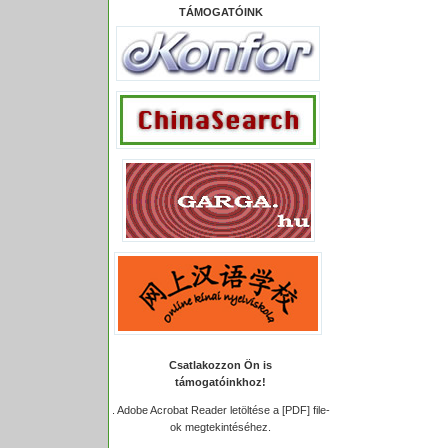
TÁMOGATÓINK
Csatlakozzon Ön is
támogatóinkhoz!
.
Adobe Acrobat Reader letöltése a [PDF] file-
ok megtekintéséhez.