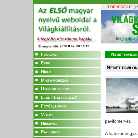
"FORRÓDRÓT":
[+3
Shanghai idő:
Főoldal
Német pavilon
Expo
Német pavilon
Hírek
Magyarország
Utazzon velünk
Lehet 1 kérdésem?
Fotóalbumok
Videók
pavilontervét.
Hírlevél
Pavilonok
A hatezer négyze