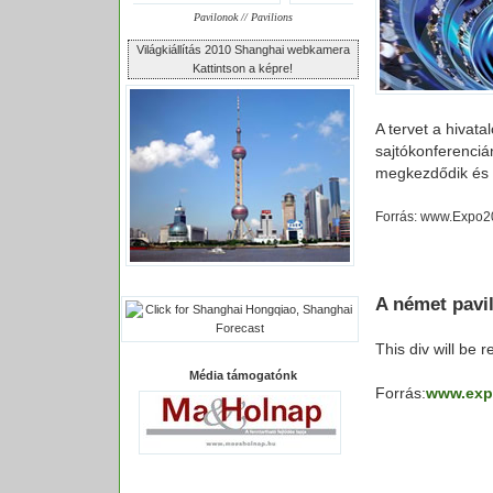
Pavilonok // Pavilions
Világkiállítás 2010 Shanghai webkamera
Kattintson a képre!
A tervet a hivata
sajtókonferenciá
megkezdődik és 2
Forrás: www.Expo
A német pavil
This div will be 
Média támogatónk
Forrás:
www.exp