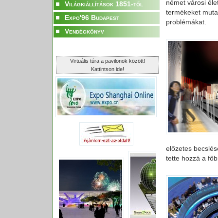
német városi élet
Világkiállítások 1851-től
termékeket mutat
Expo'96 Budapest
problémákat.
Vendégkönyv
Virtuális túra a pavilonok között!
Kattintson ide!
előzetes becslése
tette hozzá a főb