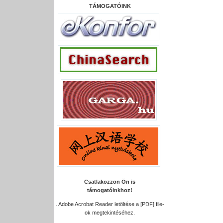
TÁMOGATÓINK
Csatlakozzon Ön is
támogatóinkhoz!
.
Adobe Acrobat Reader letöltése a [PDF] file-
ok megtekintéséhez.