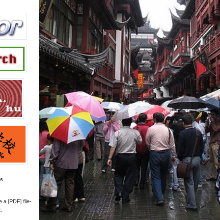
is
 a [PDF] file-
.