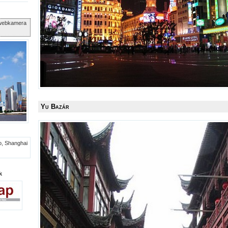
i webkamera
Yu Bazár
k