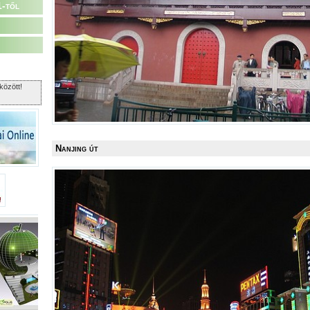
1-től
között!
Nanjing út