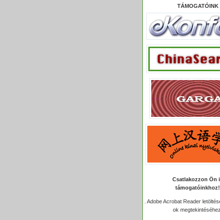
TÁMOGATÓINK
Csatlakozzon Ön 
támogatóinkhoz!
.
Adobe Acrobat Reader letöltése
ok megtekintéséhez