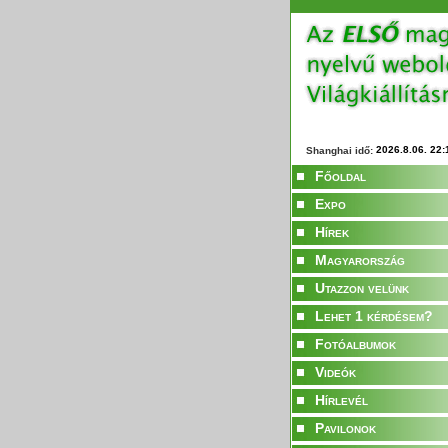
Shanghai idő:
Főoldal
Expo
Hírek
Magyarország
Utazzon velünk
Lehet 1 kérdésem?
Fotóalbumok
Videók
Hírlevél
Pavilonok