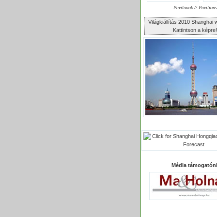
Pavilonok // Pavilions
Világkiállítás 2010 Shangha
Kattintson a képre!
Média támogatón