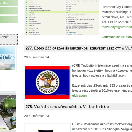
1-től
Liverpool City Counci
Municipal Buildings; 
Steve Boyd, UK-Live
Tel. +44 1512252816.
steve.boyd@liverpoo
között!
kattintson ide >> elo
277. Eddig 233 ország és nemzetközi szervezet lesz ott a Vil
2009. március 24.
(CRI) Tudósítónk jelentése szerint a sang
honlapján közzétették, hogy a közép-ameri
jelezte, hogy ott lesz a világkiállításon.
Ezzel március 23-áig már 233 ország és
jelezte részvételét a 2010-es eseményen.
elolvasom
278. Valóságshow népszerűsíti a Világkiállítást
2009. március 23.
Húsz külföldi városlakó részvételével for
népszerűsíti a 2010- es Shanghai Világkiáll