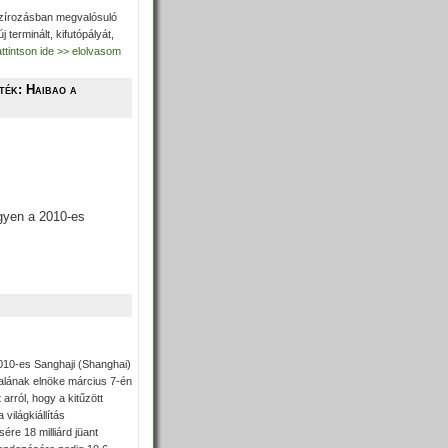
szírozásban megvalósuló
j terminált, kifutópályát,
ttintson ide >> elolvasom
ték: Haibao a
gyen a 2010-es
010-es Sanghaji (Shanghai)
alának elnöke március 7-én
rról, hogy a kitűzött
 világkiállítás
sére 18 milliárd jüant