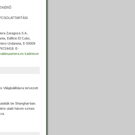
LATKÉRŐ
KAPCSOLATTARTÁSI
tera Zaragoza S.A.,
nta, Edificio El Cubo,
rtero Urdaneta, E-50009
976724418. E-
aldespartera.es
kattintson
s Világkiállításra tervezett
utatták be Shanghai-ban.
tére utaló három színes
zza.