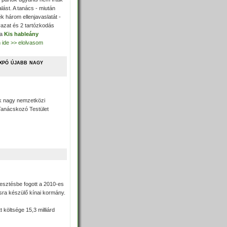
alást. A tanács - miután
ék három ellenjavaslatát -
azat és 2 tartózkodás
 a
Kis hableány
n ide >> elolvasom
expó újabb nagy
ik nagy nemzetközi
i Tanácskozó Testület
lesztésbe fogott a 2010-es
ásra készülő kínai kormány.
 költsége 15,3 milliárd