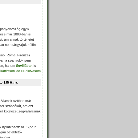
Spanyolország egyik
ülése már 1888-ban is
ást, ám annak történetét
att nem tárgyaljuk külön.
orino, Róma, Firenze)
lóan a spanyolok sem
nen, hanem
Sevillában
is
kattintson ide >> elolvasom
 az USA-ra
t Államok szóban már
teli szándékát, ám ezt
beli kötelezettségvállalásnak
nyilatkozott: az Expo-n
agán befektetők
függővé.