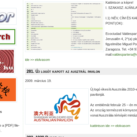
Kattintson a képre!
I. SZAKASZ: AJÁN
I.1) NÉV, CÍM ÉS 
PONT(OK):
Ecociudad Valdespar
Jerusalén 4, 2^(a) pla
figyelmébe Miguel Po
Zaragoza. Tel. +34 
mail:
valdespartera@v
ide >> elolvasom
281. Új logót kapott az ausztrál pavilon
2009. március 19.
Új logó ékesíti Ausztrália 2010-e
pavilonját.
Az emblémát február 25 – én m
Az ország természeti környeze
is
vonal Ausztrália térképét mintá
 a [PDF] file-
kattintson ide >> elolvasom
.