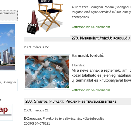
A 12 részes Shanghai Roham (Shanghai R
forgatott első olyan televízió műsor, amely
i webkamera
szerepelnek.
kattintson ide >> elolvasom
279. Nyereményjáték:Új forduló a
2009. március 22.
Harmadik forduló:
1.kérdés:
Mi a neve annak a reptérnek, ami 
közel található és jelenleg hatalm
új terminállal és kifutópályával bőv
kattintson ide >> elolvasom
k
280. Spanyol pályázat: Projekt- és tervelőkészítésre
2009. március 21.
E-Zaragoza: Projekt- és tervelőkészítés, költségbecslés
2009/S 54-078221