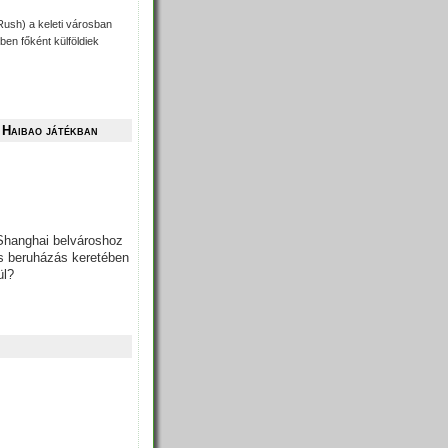
ush) a keleti városban
ben főként külföldiek
 Haibao játékban
Shanghai belvároshoz
as beruházás keretében
ül?