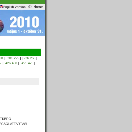
00
| |
201-225
| |
226-250
|
5
| |
426-450
| |
451-475
|
LATKÉRŐ
KAPCSOLATTARTÁSI