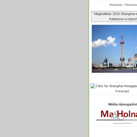
Pavilonok // Pavilions
Világkiállítás 2010 Shangha
Kattintson a képre!
Média támogatón