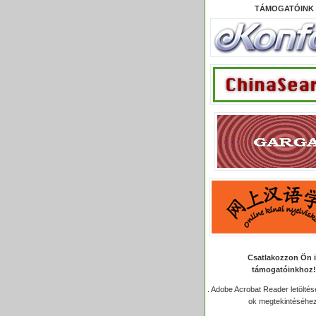
TÁMOGATÓINK
Csatlakozzon Ön 
támogatóinkhoz!
.
Adobe Acrobat Reader letöltése
ok megtekintéséhez