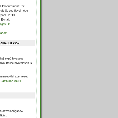
l, Procurement Unit;
Dale Street, figyelmébe
rpool L2 2DH.
 E-mail:
l.gov.uk
.
lvasom
ágkiállításon
haji expó hivatalos
kai Belize hivatalosan is
 nemzetközi szervezet
kattintson ide >>
gatott valóságshow
ítást.