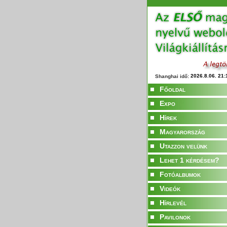
Shanghai idő:
Főoldal
Expo
Hírek
Magyarország
Utazzon velünk
Lehet 1 kérdésem?
Fotóalbumok
Videók
Hírlevél
Pavilonok