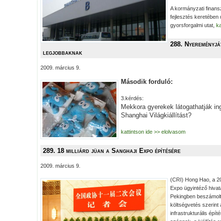
A kormányzati finan
fejlesztés keretében ú
gyorsforgalmi utat,
ka
288. Nyereményjá
legjobbaknak
2009. március 9.
Második forduló:
3.kérdés:
Mekkora gyerekek látogathatják in
Shanghai Világkiállítást?
kattintson ide >> elolvasom
289. 18 milliárd jüan a Sanghaji Expo építésére
2009. március 9.
(CRI) Hong Hao, a 2
Expo ügyintéző hivat
Pekingben beszámolt a
költségvetés szerint a
infrastrukturális építé