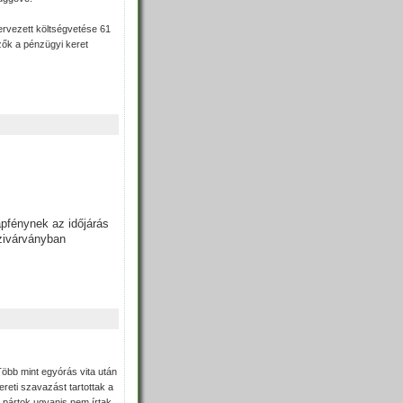
tervezett költségvetése 61
ezők a pénzügyi keret
apfénynek az időjárás
szivárványban
Több mint egyórás vita után
ereti szavazást tartottak a
 pártok ugyanis nem írtak