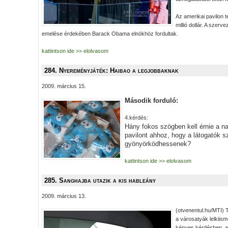
Az amerikai pavilon 
millió dollár. A szerv
emelése érdekében Barack Obama elnökhöz fordultak.
kattintson ide >> elolvasom
284. Nyereményjáték: Haibao a legjobbaknak
2009. március 15.
Második forduló:
4.kérdés:
Hány fokos szögben kell érnie a n
pavilont ahhoz, hogy a látogatók 
gyönyörködhessenek?
kattintson ide >> elolvasom
285. Sanghajba utazik a kis hableány
2009. március 13.
(otvenentul.hu/MTI) 
a városatyák lelkiism
kényes kérdésben, a