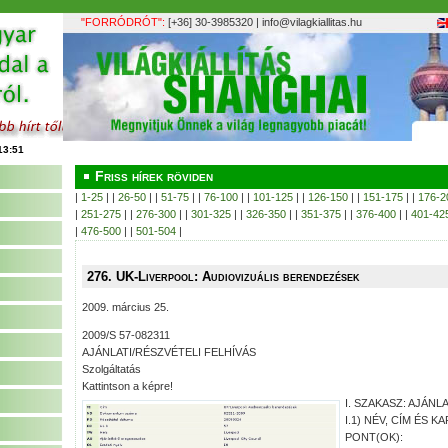
"FORRÓDRÓT":
[+36] 30-3985320 |
info@vilagkiallitas.hu
Friss hírek röviden
|
1-25
| |
26-50
| |
51-75
| |
76-100
| |
101-125
| |
126-150
| |
151-175
| |
176-2
|
251-275
| |
276-300
| |
301-325
| |
326-350
| |
351-375
| |
376-400
| |
401-42
|
476-500
| |
501-504
|
276. UK-Liverpool: Audiovizuális berendezések
2009. március 25.
2009/S 57-082311
AJÁNLATI/RÉSZVÉTELI FELHÍVÁS
Szolgáltatás
Kattintson a képre!
I. SZAKASZ: AJÁN
I.1) NÉV, CÍM ÉS 
PONT(OK):