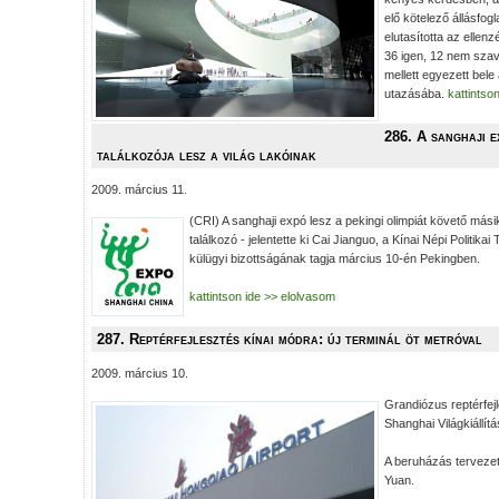
elő kötelező állásfogl
elutasította az ellenz
36 igen, 12 nem szav
mellett egyezett bele
utazásába.
kattintso
286. A sanghaji 
találkozója lesz a világ lakóinak
2009. március 11.
(CRI) A sanghaji expó lesz a pekingi olimpiát követő más
találkozó - jelentette ki Cai Jianguo, a Kínai Népi Politika
külügyi bizottságának tagja március 10-én Pekingben.
kattintson ide >> elolvasom
287. Reptérfejlesztés kínai módra: új terminál öt metróval
2009. március 10.
Grandiózus reptérfej
Shanghai Világkiállít
A beruházás tervezett
Yuan.