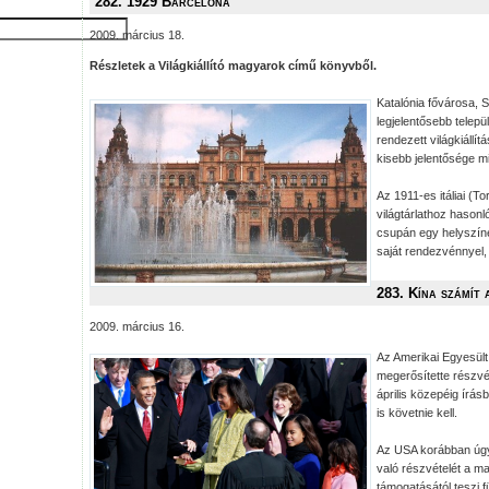
282. 1929 Barcelona
2009. március 18.
Részletek a Világkiállító magyarok című könyvből.
Katalónia fővárosa, 
legjelentősebb telep
rendezett világkiállít
kisebb jelentősége mi
Az 1911-es itáliai (T
világtárlathoz hason
csupán egy helyszí
saját rendezvénnyel,
283. Kína számít
2009. március 16.
Az Amerikai Egyesül
megerősítette részvé
április közepéig írás
is követnie kell.
Az USA korábban úgy 
való részvételét a m
támogatásától teszi 