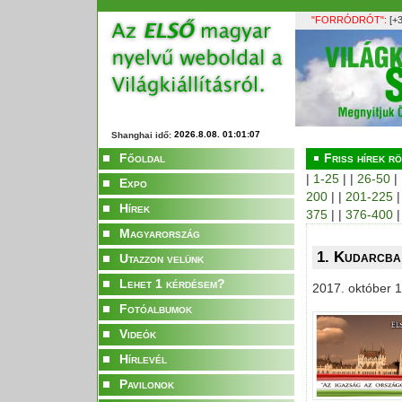
"FORRÓDRÓT":
[+3
Shanghai idő:
Főoldal
Friss hírek rö
|
1-25
| |
26-50
|
Expo
200
| |
201-225
|
Hírek
375
| |
376-400
|
Magyarország
1. Kudarcba 
Utazzon velünk
Lehet 1 kérdésem?
2017. október 1
Fotóalbumok
Videók
Hírlevél
Pavilonok