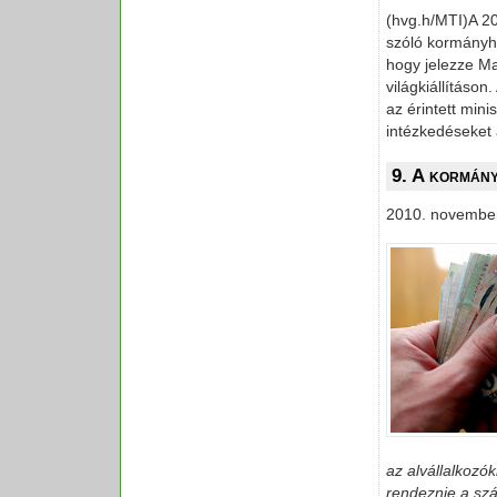
(hvg.h/MTI)A 201
szóló kormányha
hogy jelezze Ma
világkiállításon
az érintett min
intézkedéseket
9. A kormány
2010. november
az alvállalkozó
rendeznie a sz