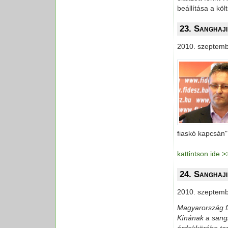
beállítása a kö
23. Sanghaji
2010. szeptemb
fiaskó kapcsán"
kattintson ide 
24. Sanghaj
2010. szeptemb
Magyarország f
Kínának a sang