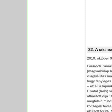
22. A régi m
2010. október 9
Pindroch Tamá
(magyarhirlap.
világkiállítás m
hogy tényleges 
– ez áll a lapu
Hivatal (Kehi) v
áthárított díja 
megfelelő minős
költségek téves 
eltúlzott forin