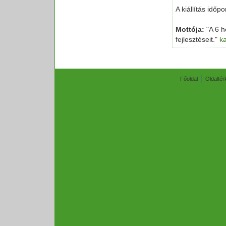
A kiállítás időp
Mottója:
"A 6 h
fejlesztéseit."
ka
Főoldal
Oldaltér