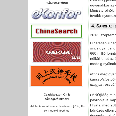
összefüggésben 
TÁMOGATÓINK
ugyanakkor az e
Miniszterelnöki
tovább nyomoz
4. Sanghaji 
2013. szeptemb
Hihetetlenül n
sincs gyanúsíto
660 millió fori
nélkül lehet az
meddig nyúlnak 
Nincs még gyanús
kapcsolatos bü
magyar részvéte
(MNO)Még mindig
Csatlakozzon Ön is
támogatóinkhoz!
pavilonjával ka
Hivatal még 201
.
Adobe Acrobat Reader letöltése a [PDF] file-
bűnözés elleni 
ok megtekintéséhez.
december elejé