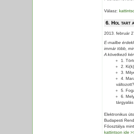
Válasz:
kattint
6. Hol tart 
2013. február 2
E-mailbe érdek
immár több, min
A következő kérd
1. Tör
2. Ki(k
3. Mil
4. Mara
változott
5. Foga
6. Mely
tárgyalás
Elektronikus út
Budapesti Rend
Főosztálya mint
kattintson ide 