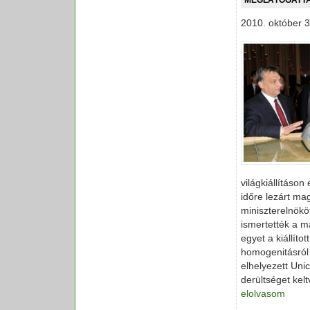
2010. október 3
világkiállításon
időre lezárt mag
miniszterelnökö
ismertették a m
egyet a kiállíto
homogenitásról 
elhelyezett Uni
derültséget kel
elolvasom