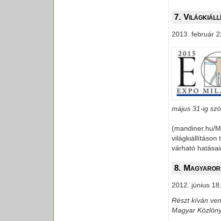
7. Világkiál
2013. február 2
május 31-ig szó
(mandiner.hu/M
világkiállításo
várható hatásai
8. Magyarors
2012. június 18
Részt kíván ven
Magyar Közlöny