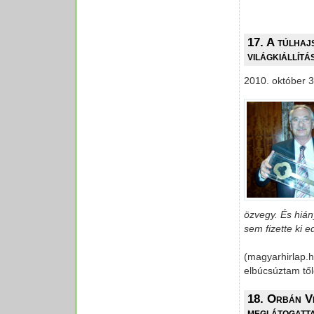
17. A túlhaj
világkiállítá
2010. október 3
özvegy. És hiány
sem fizette ki e
(magyarhirlap.h
elbúcsúztam től
18. Orbán Vi
meglátogatt