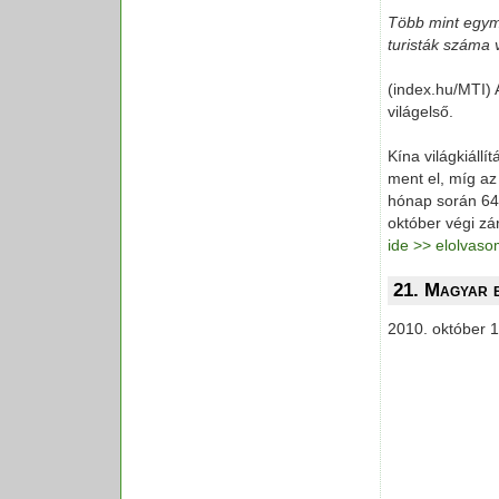
Több mint egymil
turisták száma 
(index.hu/MTI) 
világelső.
Kína világkiáll
ment el, míg az
hónap során 64 
október végi zá
ide >> elolvas
21. Magyar 
2010. október 1