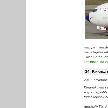
magyar miniszte
megállapítással
Tálas Barna, az
kattintson ide 
14. Kínához 
2010. november
Kínának nem cs
egyre nagyobb s
tudósítójának h
(ma.hu/MTI) "A 