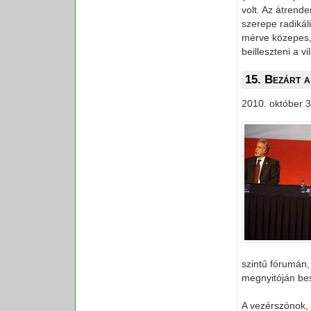
volt. Az átren
szerepe radikál
mérve közepes, 
beilleszteni a 
15. Bezárt a
2010. október 3
szintű fórumán,
megnyitóján be
A vezérszónok, 