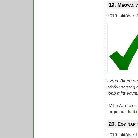
19. Megvan a
2010. október 2
ezres tömeg pró
záróünnepség ok
több mint egymil
(MTI) Az utolsó
forgalmat.
katti
20. Egy nap 
2010. október 1