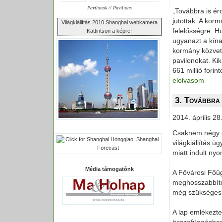
Pavilonok // Pavilions
„Továbbra is é
jutottak. A korm
Világkiállítás 2010 Shanghai webkamera
felelősségre. H
Kattintson a képre!
ugyanazt a kínai
kormány közvetl
pavilonokat. K
661 millió forin
elolvasom
3. Továbbra 
2014. április 28
Csaknem négy év
világkiállítás ü
miatt indult ny
Média támogatónk
A Fővárosi Főüg
meghosszabbíto
még szükséges
A lap emlékezt