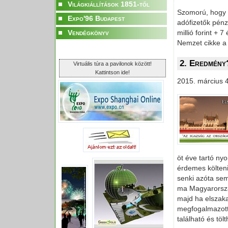
Világkiállítások 1851-től
Szomorú, hogy h
Expo'96 Budapest
adófizetők pénz
Vendégkönyv
millió forint +
Nemzet cikke a 
2. Eredmény
Virtuális túra a pavilonok között!
Kattintson ide!
2015. március 4
öt éve tartó n
érdemes költeni
senki azóta sem
ma Magyarország
majd ha elszaka
megfogalmazott
található és tölt