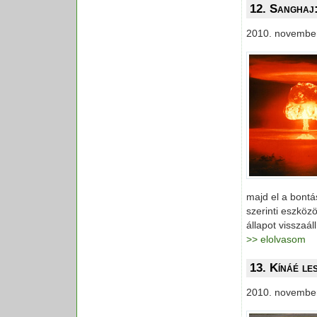
12. Sanghaj
2010. november
majd el a bontás
szerinti eszköz
állapot visszaál
>> elolvasom
13. Kínáé le
2010. november