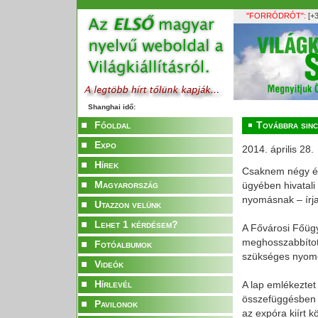
"FORRÓDRÓT":
[+3
Shanghai idő:
Főoldal
Továbbra sinc
Expo
2014. április 28.
Hírek
Csaknem négy év e
Magyarország
ügyében hivatali 
nyomásnak – írj
Utazzon velünk
Lehet 1 kérdésem?
A Fővárosi Főügy
meghosszabbítot
Fotóalbumok
szükséges nyom
Videók
Hírlevél
A lap emlékezte
összefüggésben n
Pavilonok
az expóra kiírt k