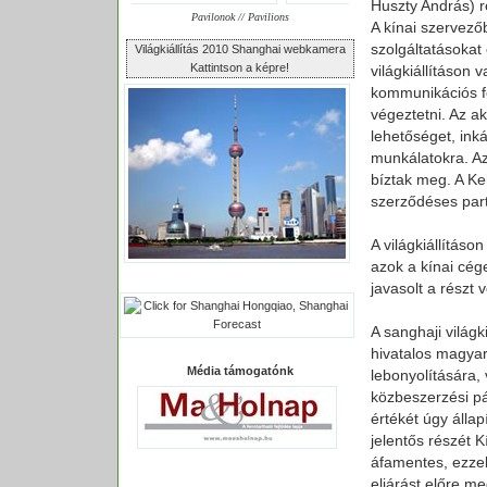
Huszty András) ré
Pavilonok // Pavilions
A kínai szervező
szolgáltatásokat 
Világkiállítás 2010 Shanghai webkamera
Kattintson a képre!
világkiállításon 
kommunikációs fel
végeztetni. Az a
lehetőséget, inká
munkálatokra. Az 
bíztak meg. A Keh
szerződéses partn
A világkiállításo
azok a kínai cég
javasolt a részt
A sanghaji világk
hivatalos magyar
Média támogatónk
lebonyolítására,
közbeszerzési pá
értékét úgy álla
jelentős részét K
áfamentes, ezzel 
eljárást előre m