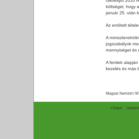
Genexpo 2010 Hun
költséget, hogy a
január 25. után 
Az említett tétel
A miniszterelnök
jogszabályok meg
mennyiséget és 
A fentiek alapjá
kezelés és más 
Magyar Nemzet / M
Főoldal
Oldaltér