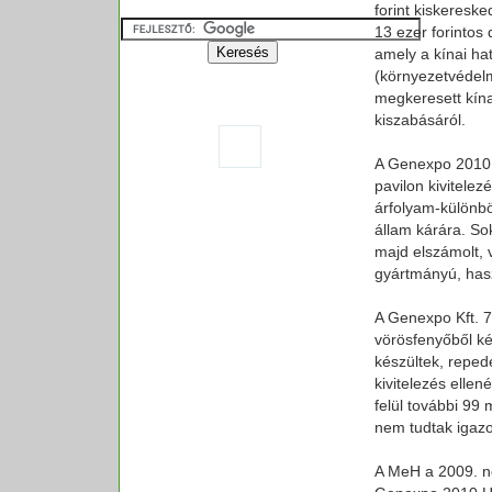
forint kiskeresk
13 ezer forintos
amely a kínai hat
(környezetvédelmi
megkeresett kín
kiszabásáról.
A Genexpo 2010 H
pavilon kivitele
árfolyam-különbö
állam kárára. So
majd elszámolt, v
gyártmányú, hasz
A Genexpo Kft. 7
vörösfenyőből ké
készültek, repe
kivitelezés elle
felül további 99 
nem tudtak igazo
A MeH a 2009. no