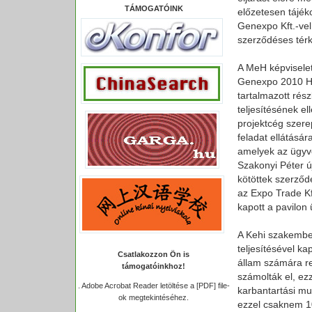
TÁMOGATÓINK
előzetesen tájéko
Genexpo Kft.-vel
szerződéses térk
A MeH képviselet
Genexpo 2010 Hu
tartalmazott rész
teljesítésének e
projektcég szerep
feladat ellátásár
amelyek az ügyve
Szakonyi Péter ú
kötöttek szerződé
az Expo Trade Kft
kapott a pavilon 
A Kehi szakember
teljesítésével k
Csatlakozzon Ön is
állam számára re
támogatóinkhoz!
számolták el, ezz
.
Adobe Acrobat Reader letöltése a [PDF] file-
karbantartási mu
ok megtekintéséhez.
ezzel csaknem 10