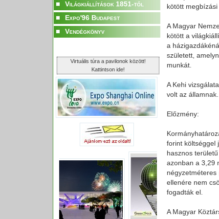
Világkiállítások 1851-től
kötött megbízás
Expo'96 Budapest
A Magyar Nemzet 
Vendégkönyv
kötött a világkiá
a házigazdákénál
született, amely
Virtuális túra a pavilonok között!
munkát.
Kattintson ide!
A Kehi vizsgálata
volt az államnak.
Előzmény:
Kormányhatározat 
forint költségge
hasznos területű
azonban a 3,29 m
négyzetméteres p
ellenére nem csök
fogadták el.
A Magyar Köztárs