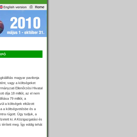
xpó
ágkiállítás magyar pavilonja
tént, vagy a költségeket
rmányzati Ellenőrzési Hivatal
tt díja 18 milliót, az el nem
tása 79 milliót, a
vül a költségek eltúlzott
ása a költségvetésbe
és a
tra rúgott. Úgy tudjuk, a
izetett ki. A Közigazgatási és
térített meg. Így eddig tehát