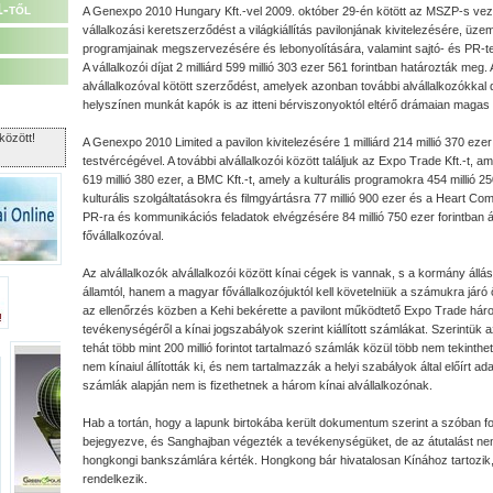
1-től
A Genexpo 2010 Hungary Kft.-vel 2009. október 29-én kötött az MSZP-s veze
vállalkozási keretszerződést a világkiállítás pavilonjának kivitelezésére, üzem
programjainak megszervezésére és lebonyolítására, valamint sajtó- és PR-
A vállalkozói díjat 2 milliárd 599 millió 303 ezer 561 forintban határozták meg.
alvállalkozóval kötött szerződést, amelyek azonban további alvállalkozókkal d
helyszínen munkát kapók is az itteni bérviszonyoktól eltérő drámaian magas
között!
A Genexpo 2010 Limited a pavilon kivitelezésére 1 milliárd 214 millió 370 eze
testvércégével. A további alvállalkozói között találjuk az Expo Trade Kft.-t, 
619 millió 380 ezer, a BMC Kft.-t, amely a kulturális programokra 454 millió 250
kulturális szolgáltatásokra és filmgyártásra 77 millió 900 ezer és a Heart Co
PR-ra és kommunikációs feladatok elvégzésére 84 millió 750 ezer forintban á
fővállalkozóval.
Az alvállalkozók alvállalkozói között kínai cégek is vannak, s a kormány állá
államtól, hanem a magyar fővállalkozójuktól kell követelniük a számukra járó
az ellenőrzés közben a Kehi bekérette a pavilont működtető Expo Trade három
tevékenységéről a kínai jogszabályok szerint kiállított számlákat. Szerintük
tehát több mint 200 millió forintot tartalmazó számlák közül több nem tekinthe
nem kí­naiul állították ki, és nem tartalmazzák a helyi szabályok által előírt ad
számlák alapján nem is fizethetnek a három kínai alvállalkozónak.
Hab a tortán, hogy a lapunk birtokába került dokumentum szerint a szóban 
bejegyezve, és Sanghajban végezték a tevékenységüket, de az átutalást n
hongkongi bankszámlára kérték. Hongkong bár hivatalosan Kínához tartozik,
rendelkezik.