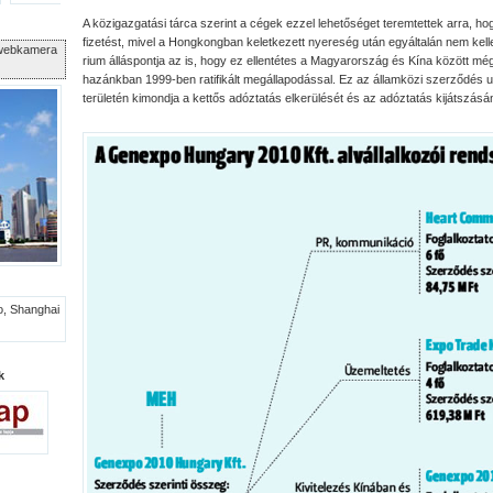
A közigazgatási tárca szerint a cégek ezzel lehetőséget teremtettek arra, hog
fizetést, mivel a Hongkongban keletkezett nyereség után egyáltalán nem kellet
i webkamera
rium álláspontja az is, hogy ez ellentétes a Magyarország és Kína között még
hazánkban 1999-ben ratifikált megállapodással. Ez az államközi szerződés 
területén kimondja a kettős adóztatás elkerülését és az adóztatás kijátszás
k