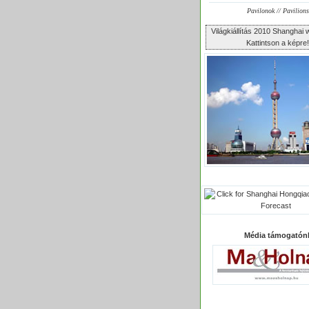
Pavilonok // Pavilions
Világkiállítás 2010 Shangha
Kattintson a képre!
Média támogatón