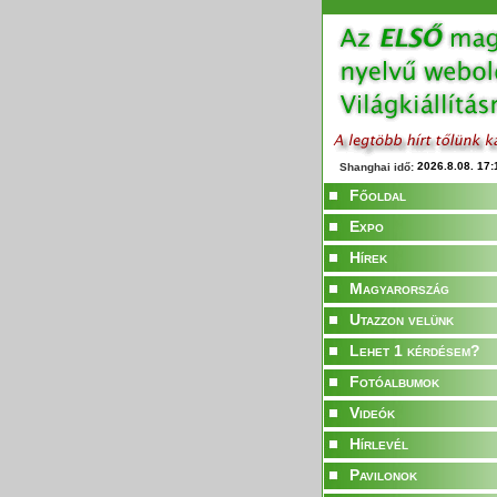
Shanghai idő:
Főoldal
Expo
Hírek
Magyarország
Utazzon velünk
Lehet 1 kérdésem?
Fotóalbumok
Videók
Hírlevél
Pavilonok