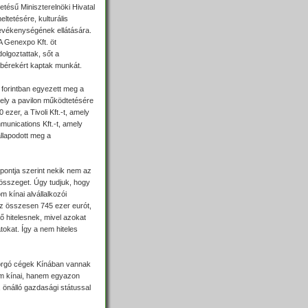
tésű Miniszterelnöki Hivatal
eltetésére, kulturális
tevékenységének ellátására.
 A Genexpo Kft. öt
olgoztattak, sőt a
 bérekért kaptak munkát.
r forintban egyezett meg a
amely a pavilon működtetésére
 ezer, a Tivoli Kft.-t, amely
mmunications Kft.-t, amely
llapodott meg a
spontja szerint nekik nem az
 összeget. Úgy tudjuk, hogy
 kínai alvállalkozói
 az összesen 745 ezer eurót,
tő hitelesnek, mivel azokat
atokat. Így a nem hiteles
forgó cégek Kínában vannak
em kínai, hanem egyazon
 önálló gazdasági státussal