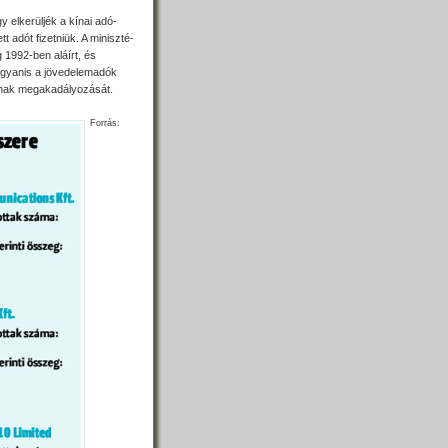
y elkerüljék a kínai adó­
t adót fizetniük. A miniszté­
 1992-ben aláírt, és
ugyanis a jövedelemadók
ának megaka­dályozását.
Forrás: