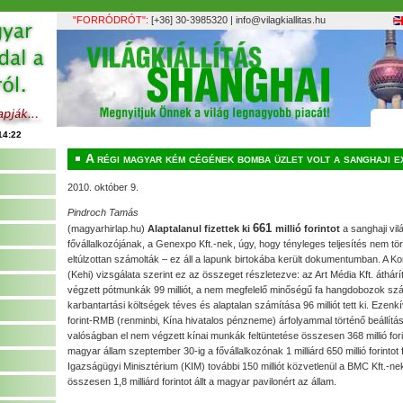
"FORRÓDRÓT":
[+36] 30-3985320 |
info@vilagkiallitas.hu
A régi magyar kém cégének bomba üzlet volt a sanghaji e
2010. október 9.
Pindroch Tamás
661
(magyarhirlap.hu)
Alaptalanul fizettek ki
millió forintot
a sanghaji vil
fővállalkozójának, a Genexpo Kft.-nek, úgy, hogy tényleges teljesítés nem tör
eltúlzottan számolták – ez áll a lapunk birtokába került dokumentumban. A Ko
(Kehi) vizsgálata szerint ez az összeget részletezve: az Art Média Kft. átháríto
végzett pótmunkák 99 milliót, a nem megfelelő minőségű fa hangdobozok szállí
karbantartási költségek téves és alaptalan számítása 96 milliót tett ki. Ezenkí
forint-RMB (renminbi, Kína hivatalos pénzneme) árfolyammal történő beállít
valóságban el nem végzett kínai munkák feltüntetése összesen 368 millió forin
magyar állam szeptember 30-ig a fővállalkozónak 1 milliárd 650 millió forintot f
Igazságügyi Minisztérium (KIM) további 150 milliót közvetlenül a BMC Kft.-nek 
összesen 1,8 milliárd forintot állt a magyar pavilonért az állam.