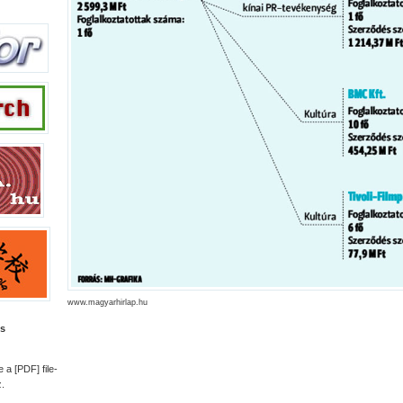
www.magyarhirlap.hu
is
 a [PDF] file-
.