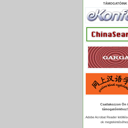
TÁMOGATÓINK
Csatlakozzon Ön 
támogatóinkhoz!
.
Adobe Acrobat Reader letöltése
ok megtekintéséhez