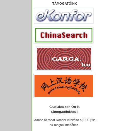
TÁMOGATÓINK
Csatlakozzon Ön is
támogatóinkhoz!
.
Adobe Acrobat Reader letöltése a [PDF] file-
ok megtekintéséhez.