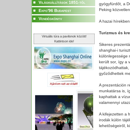
Világkiállítások 1851-től
gyógyfürdőt, a D
Peking közvetlen 
Expo'96 Budapest
Vendégkönyv
A hazai hírekben
Turizmus és kre
Virtuális túra a pavilonok között!
Kattintson ide!
Sikeres prezentác
shanghai-i turis
különlegessége 
került sor, így a
tájékozódhattak,
győződhettek me
A prezentáción r
munkatársa is, í
kaphattak a vízu
valamennyi utaz
A kifejezetten a
irodák külön tájé
lehetőségeiről, k