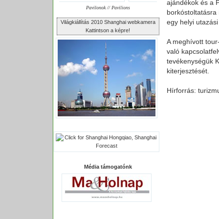
ajándékok és a P
Pavilonok // Pavilions
borkóstoltatásra
egy helyi utazás
Világkiállítás 2010 Shanghai webkamera
Kattintson a képre!
A meghívott tour
való kapcsolatfe
tevékenységük K
kiterjesztését.
Hírforrás: turiz
Média támogatónk