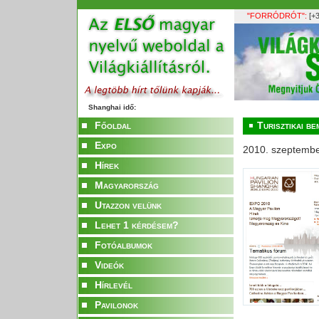
"FORRÓDRÓT":
[+3
Shanghai idő:
Főoldal
Turisztikai b
Expo
2010. szeptembe
Hírek
Magyarország
Utazzon velünk
Lehet 1 kérdésem?
Fotóalbumok
Videók
Hírlevél
Pavilonok