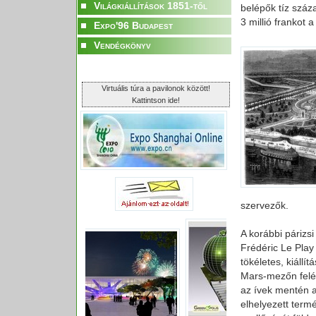
Világkiállítások 1851-től
belépők tíz száza
3 millió frankot 
Expo'96 Budapest
Vendégkönyv
Virtuális túra a pavilonok között!
Kattintson ide!
szervezők.
A korábbi párizs
Frédéric Le Play
tökéletes, kiállí
Mars-mezőn felépí
az ívek mentén a
elhelyezett term