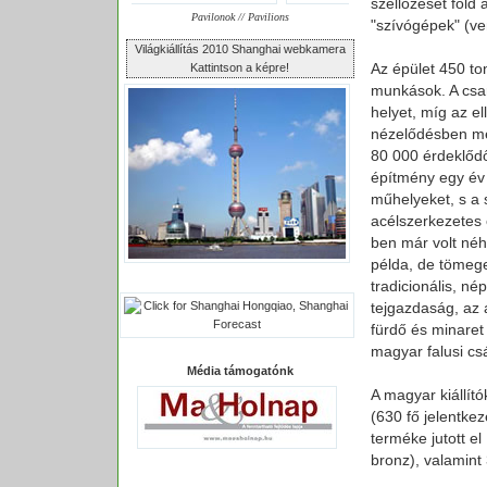
szellőzését föld 
Pavilonok // Pavilions
"szívógépek" (ven
Világkiállítás 2010 Shanghai webkamera
Az épület 450 to
Kattintson a képre!
munkások. A csa
helyet, míg az el
nézelődésben me
80 000 érdeklődő
építmény egy év 
műhelyeket, s a 
acélszerkezetes é
ben már volt néh
példa, de tömege
tradicionális, né
tejgazdaság, az 
fürdő és minaret 
magyar falusi cs
Média támogatónk
A magyar kiállít
(630 fő jelentke
terméke jutott e
bronz), valamint 