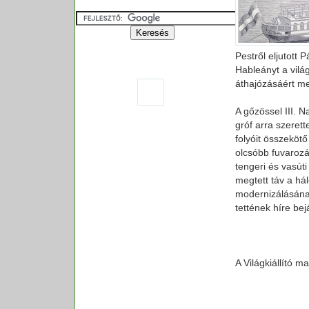
Pestről eljutott 
Hableányt a vilá
áthajózásáért me
A gőzössel III. 
gróf arra szeret
folyóit összeköt
olcsóbb fuvaroz
tengeri és vasút
megtett táv a há
modernizálásának
tettének híre bejá
A Világkiállító 