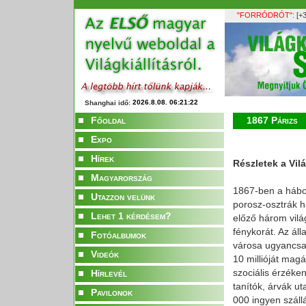
"FORRÓDRÓT":
[+3
Shanghai idő:
Főoldal
1867 Párizs
Expo
Hírek
Részletek a Vil
Magyarország
1867-ben a hábor
Utazzon velünk
porosz-osztrák há
Lehet 1 kérdésem?
előző három vilá
fénykorát. Az áll
Fotóalbumok
városa ugyancsak
Videók
10 millióját mag
szociális érzéke
Hírlevél
tanítók, árvák u
Pavilonok
000 ingyen száll