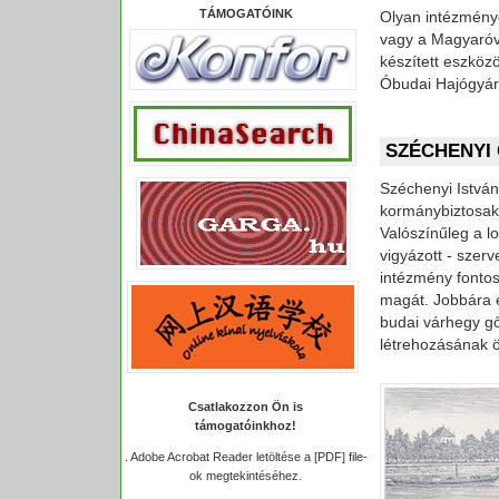
TÁMOGATÓINK
Olyan intézménye
vagy a Magyaróv
készített eszköz
Óbudai Hajógyár
SZÉCHENYI Ö
Széchenyi István 
kormánybiztosaké
Valószínűleg a lo
vigyázott - szerv
intézmény fontoss
magát. Jobbára e
budai várhegy gő
létrehozásának öt
Csatlakozzon Ön is
támogatóinkhoz!
.
Adobe Acrobat Reader letöltése a [PDF] file-
ok megtekintéséhez.