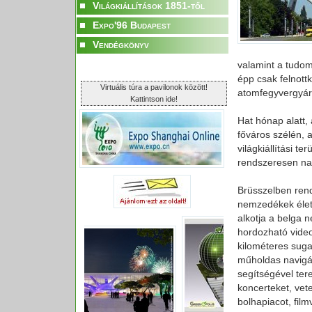
Világkiállítások 1851-től
Expo'96 Budapest
Vendégkönyv
valamint a tudom
épp csak felnott
Virtuális túra a pavilonok között!
atomfegyvergyár
Kattintson ide!
Hat hónap alatt, 
főváros szélén, a
világkiállítási t
rendszeresen na
Brüsszelben rend
nemzedékek élet
alkotja a belga 
hordozható vide
kilométeres suga
műholdas navigác
segítségével ter
koncerteket, vet
bolhapiacot, fil