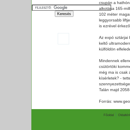
csupán a hathóna
alkotása 165-mi
102 méter magas
leggyorsabb liftj
is ezrével érkező
Az expó sztárjai
keltő ultramoder
külföldön elfeled
Mindennek ellené
csütörtöki komme
még ma is csak ál
kísérletek? - tet
szennyezettsége 
Talán majd 2058-b
Forrás: www.geo
Főoldal
Oldaltér