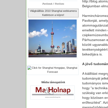
http://blog.atom
Pavilonok // Pavilions
Belgiumban elma
Világkiállítás 2010 Shanghai webkamera
Kattintson a képre!
Harmincháromeze
Pavilonját, amely
atommagutánzat ü
emellett minden e
csipkemúzeumban 
Párhuzamosan em
között ugyanabb
tevékenységéért 
békedíjára is.
A jövő tudomán
A kiállítást megn
tudományát jelkép
Média támogatónk
tudományos ismer
hogy "a technika
szükség van erkö
hogy közösen er
erőfeszítést". Az
meggyőződéssel t