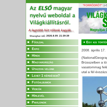
"FORRÓDRÓT":
[+3
Shanghai idő:
Főoldal
Egy kis törté
Expo
2008. április 17.
Hírek
(NationalGeograp
Magyarország
Brüsszelben a tö
vasatommag felép
Utazzon velünk
utal a fél évszáz
Lehet 1 kérdésem?
Fotóalbumok
Videók
Hírlevél
Pavilonok