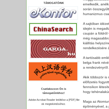
TÁMOGATÓINK
emelkedik, anélk
során összegyűlt
humanizmus csak
A sajtóban idéze
idején is megadt
csupán a földről 
még magasabbra 
kiállítás helyszí
rendelkezésére á
A tartósabb emlé
belga frank névé
a rendezvényről.
Akik többször is 
előfizetés fogyot
fennsíkon létesít
Csatlakozzon Ön is
hogy tehénalakúr
támogatóinkhoz!
.
Adobe Acrobat Reader letöltése a [PDF] file-
Maga az Atomium n
ok megtekintéséhez.
építményével, a pá