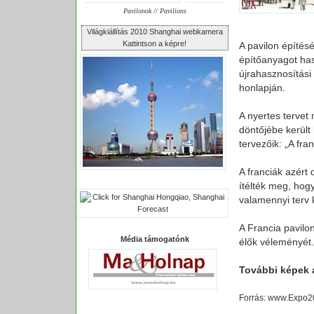
Pavilonok // Pavilions
Világkiállítás 2010 Shanghai webkamera
Kattintson a képre!
A pavilon építés
építőanyagot has
újrahasznosítási
honlapján.
A nyertes tervet
döntőjébe került
tervezőik: „A fra
A franciák azért
ítélték meg, hogy
valamennyi terv 
A Francia pavilo
Média támogatónk
élők véleményét. 
További képek 
Forrás: www.Expo