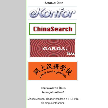
TÁMOGATÓINK
Csatlakozzon Ön is
támogatóinkhoz!
.
Adobe Acrobat Reader letöltése a [PDF] file-
ok megtekintéséhez.