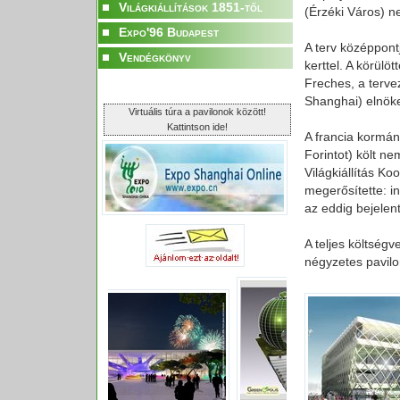
Világkiállítások 1851-től
(Érzéki Város) ne
Expo'96 Budapest
A terv középpont
Vendégkönyv
kerttel. A körülö
Freches, a terv
Shanghai) elnök
Virtuális túra a pavilonok között!
Kattintson ide!
A francia kormány
Forintot) költ n
Világkiállítás K
megerősítette: i
az eddig bejelent
A teljes költség
négyzetes pavilo