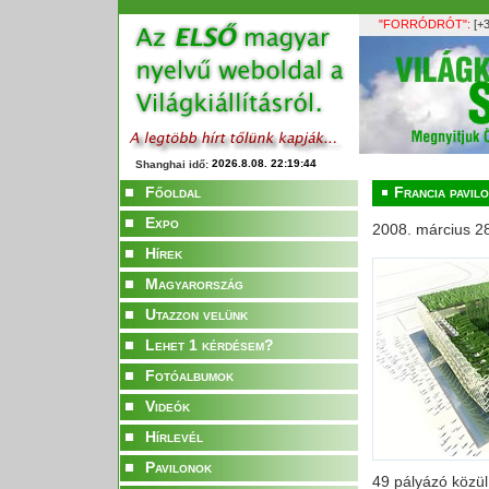
"FORRÓDRÓT":
[+3
Shanghai idő:
Főoldal
Francia pavil
Expo
2008. március 2
Hírek
Magyarország
Utazzon velünk
Lehet 1 kérdésem?
Fotóalbumok
Videók
Hírlevél
Pavilonok
49 pályázó közül 