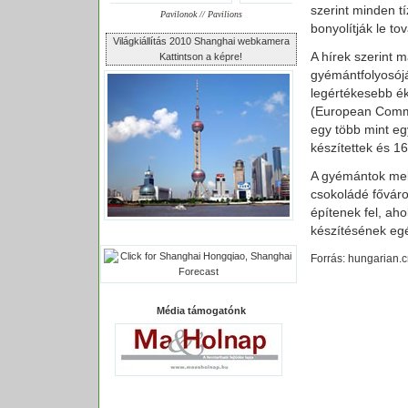
szerint minden tí
Pavilonok // Pavilions
bonyolítják le 
Világkiállítás 2010 Shanghai webkamera
A hírek szerint 
Kattintson a képre!
gyémántfolyosój
legértékesebb ék
(European Commun
egy több mint eg
készítettek és 1
A gyémántok mell
csokoládé főváro
építenek fel, a
készítésének egé
Forrás: hungarian.c
Média támogatónk