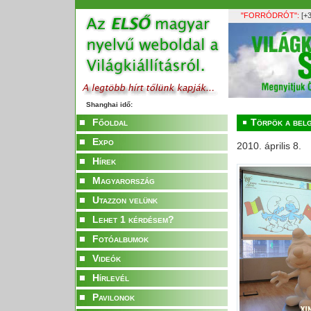
"FORRÓDRÓT":
[+3
Shanghai idő:
Főoldal
Törpök a belg
Expo
2010. április 8.
Hírek
Magyarország
Utazzon velünk
Lehet 1 kérdésem?
Fotóalbumok
Videók
Hírlevél
Pavilonok