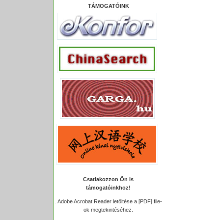
TÁMOGATÓINK
Csatlakozzon Ön is
támogatóinkhoz!
.
Adobe Acrobat Reader letöltése a [PDF] file-
ok megtekintéséhez.