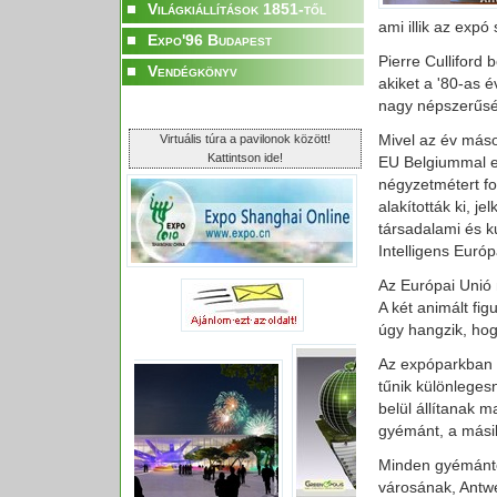
Világkiállítások 1851-től
ami illik az expó
Expo'96 Budapest
Pierre Culliford 
Vendégkönyv
akiket a '80-as é
nagy népszerűsé
Mivel az év másod
Virtuális túra a pavilonok között!
Kattintson ide!
EU Belgiummal eg
négyzetmétert fo
alakították ki, 
társadalami és kul
Intelligens Európ
Az Európai Unió
A két animált fig
úgy hangzik, hog
Az expóparkban a
tűnik különleges
belül állítanak m
gyémánt, a mási
Minden gyémánto
városának, Antw