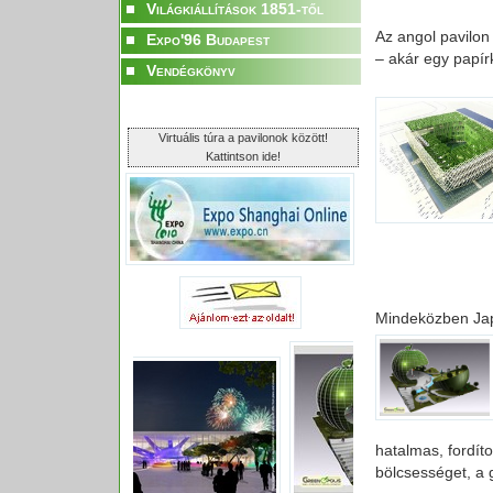
Világkiállítások 1851-től
Az angol pavilon 
Expo'96 Budapest
– akár egy papír
Vendégkönyv
Virtuális túra a pavilonok között!
Kattintson ide!
Mindeközben Japá
hatalmas, fordíto
bölcsességet, a 