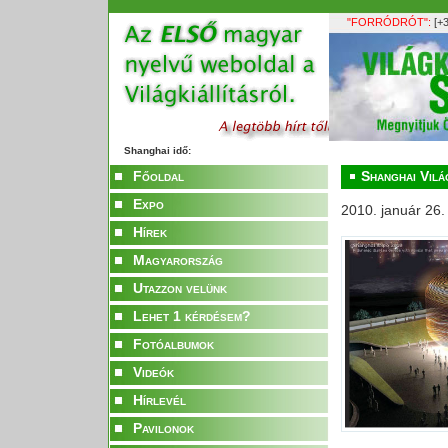
"FORRÓDRÓT":
[+3
Shanghai idő:
Főoldal
Shanghai Világ
Expo
2010. január 26.
Hírek
Magyarország
Utazzon velünk
Lehet 1 kérdésem?
Fotóalbumok
Videók
Hírlevél
Pavilonok