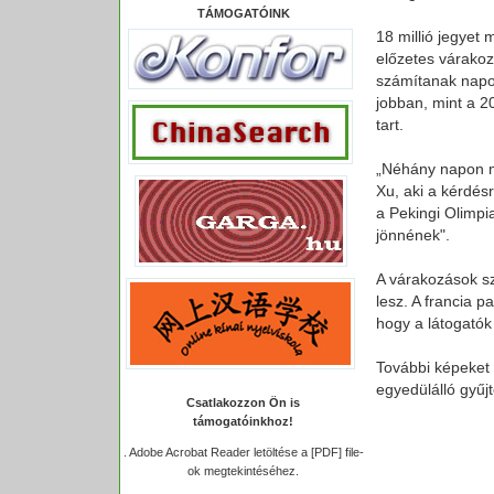
TÁMOGATÓINK
18 millió jegyet 
előzetes várakoz
számítanak napon
jobban, mint a 20
tart.
„Néhány napon m
Xu, aki a kérdés
a Pekingi Olimpia
jönnének".
A várakozások sz
lesz. A francia 
hogy a látogatók
További képeket 
egyedülálló gyűj
Csatlakozzon Ön is
támogatóinkhoz!
.
Adobe Acrobat Reader letöltése a [PDF] file-
ok megtekintéséhez.