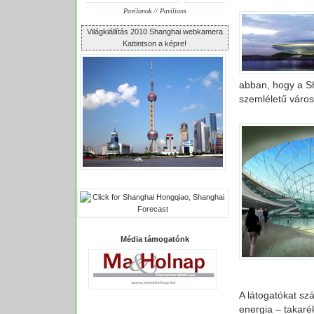
Pavilonok // Pavilions
Világkiállítás 2010 Shanghai webkamera
Kattintson a képre!
abban, hogy a Sha
szemléletű város
Média támogatónk
A látogatókat sz
energia – takaré