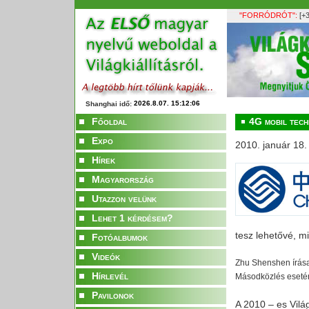
"FORRÓDRÓT":
[+3
Shanghai idő:
Főoldal
4G mobil tech
Expo
2010. január 18.
Hírek
Magyarország
Utazzon velünk
Lehet 1 kérdésem?
tesz lehetővé, mi
Fotóalbumok
Videók
Zhu Shenshen írása 
Hírlevél
Másodközlés esetén 
Pavilonok
A 2010 – es Vilá