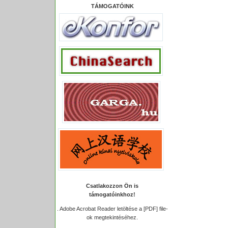
TÁMOGATÓINK
Csatlakozzon Ön is
támogatóinkhoz!
.
Adobe Acrobat Reader letöltése a [PDF] file-
ok megtekintéséhez.