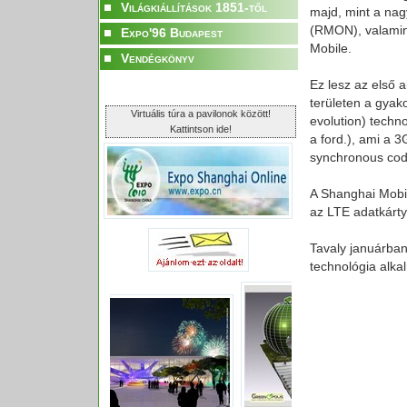
Világkiállítások 1851-től
majd, mint a nag
(RMON), valamint
Expo'96 Budapest
Mobile.
Vendégkönyv
Ez lesz az első 
területen a gyak
Virtuális túra a pavilonok között!
evolution) techn
Kattintson ide!
a ford.), ami a 
synchronous code
A Shanghai Mobi
az LTE adatkárty
Tavaly januárba
technológia alka