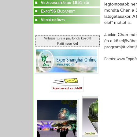
Világkiállítások 1851-től
legfontosabb ne
mondta Chan a Sh
Expo'96 Budapest
látogatásakor. A 
Vendégkönyv
élet” mottót is.
Jackie Chan mári
Virtuális túra a pavilonok között!
és a közeljövőbe
Kattintson ide!
programját vitat
Forrás: www.Expo