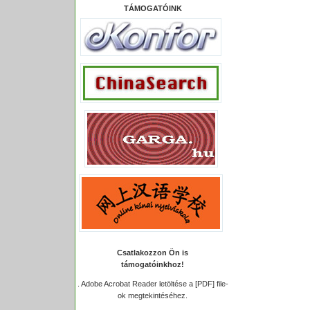
TÁMOGATÓINK
Csatlakozzon Ön is
támogatóinkhoz!
.
Adobe Acrobat Reader letöltése a [PDF] file-
ok megtekintéséhez.