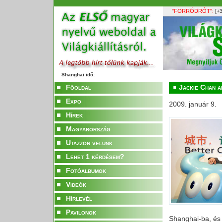
"FORRÓDRÓT":
[+3
Shanghai idő:
Főoldal
Jackie Chan a
Expo
2009. január 9.
Hírek
Magyarország
Utazzon velünk
Lehet 1 kérdésem?
Fotóalbumok
Videók
Hírlevél
Pavilonok
Shanghai-ba,
és 