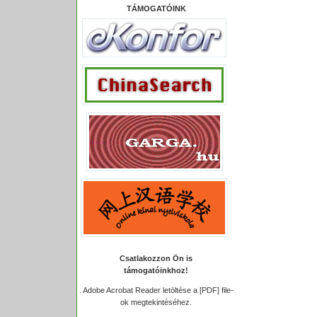
TÁMOGATÓINK
Csatlakozzon Ön is
támogatóinkhoz!
.
Adobe Acrobat Reader letöltése a [PDF] file-
ok megtekintéséhez.