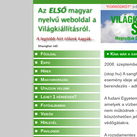
"FORRÓDRÓT":
[+3
Shanghai idő:
Főoldal
Kína már a sa
Expo
2008. szeptembe
Hírek
(stop.hu) A sang
Magyarország
esemény ideje ala
berendezés - adt
Utazzon velünk
Lehet 1 kérdésem?
A fudani Egyetem
amelyek a vízben
Fotóalbumok
nem működnek - 
Videók
köszönhetően jelz
Hírlevél
védőgátakra.
Pavilonok
A rozsdamentes a