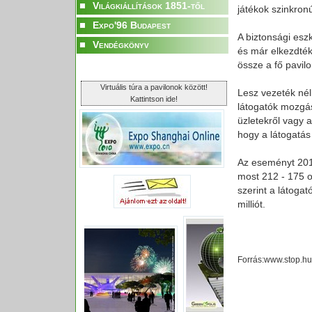
Világkiállítások 1851-től
játékok szinkronú
Expo'96 Budapest
A biztonsági esz
Vendégkönyv
és már elkezdték
össze a fő pavilo
Virtuális túra a pavilonok között!
Lesz vezeték nél
Kattintson ide!
látogatók mozgásá
üzletekről vagy 
hogy a látogatás
Az eseményt 201
most 212 - 175 o
szerint a látogat
milliót.
Forrás:www.stop.hu